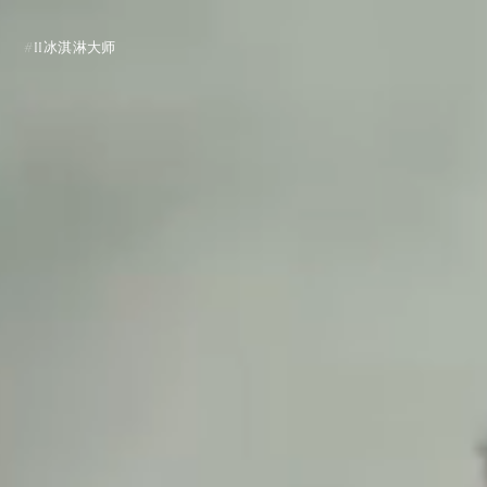
#II冰淇淋大师