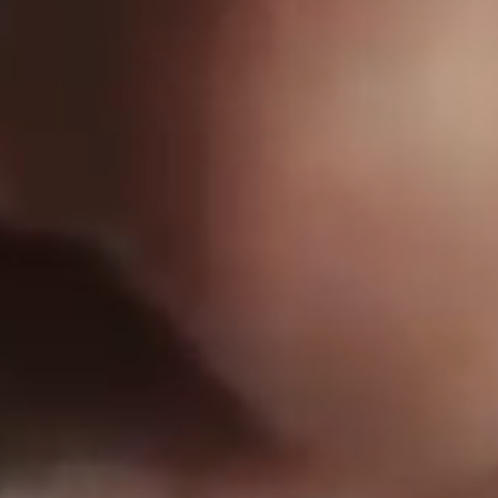
GO BACK TO
HOME
訂閱