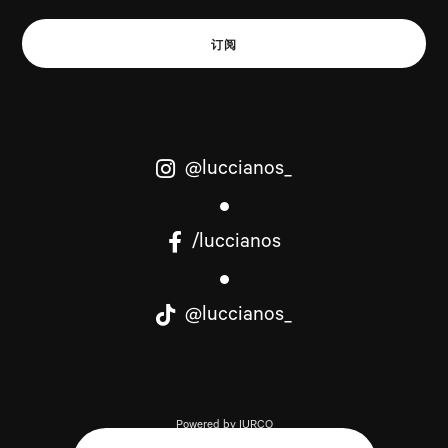
订阅
@luccianos_
/luccianos
@luccianos_
Powered by IURCO