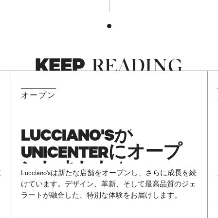
KEEP
READING
NEW
オープン
LUCCIANO'Sが
UNICENTERにオープ
ンしました ✨
技
Lucciano'sは新たな店舗をオープンし、さらに成長を続
けています。デザイン、革新、そして最高品質のジェ
ラートが融合した、特別な体験をお届けします。