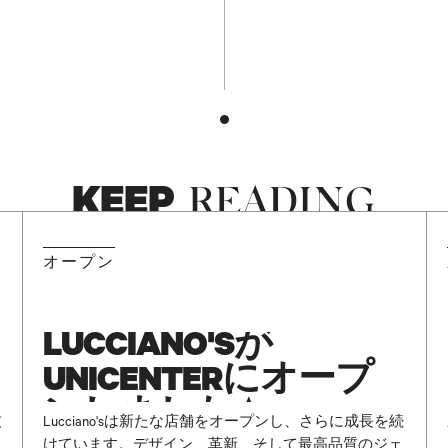
KEEP
READING
NEW
オープン
LUCCIANO'Sが
UNICENTERにオープ
ンしました ✨
技
Lucciano'sは新たな店舗をオープンし、さらに成長を続
けています。デザイン、革新、そして最高品質のジェ