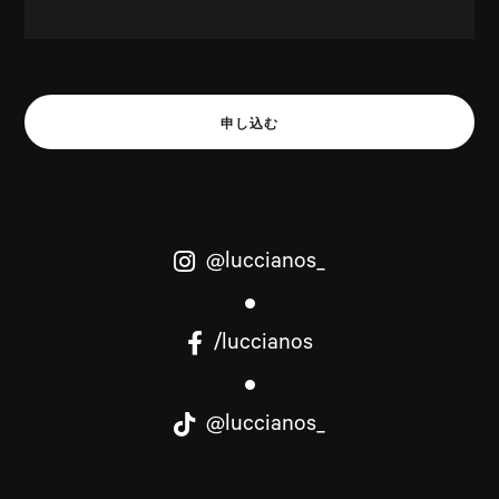
申し込む
@luccianos_
/luccianos
@luccianos_