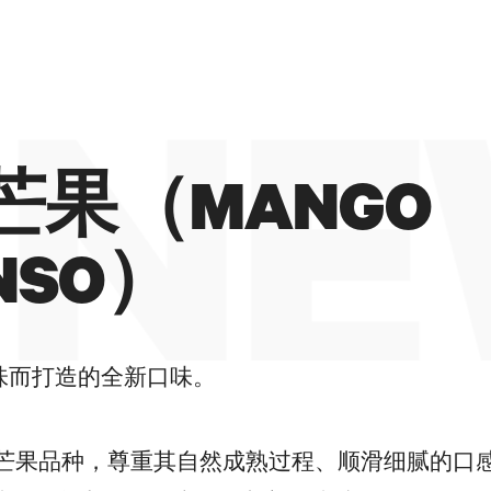
#II冰淇淋大师
 NE
芒果（MANGO
NSO）
味而打造的全新口味。
芒果品种，尊重其自然成熟过程、顺滑细腻的口