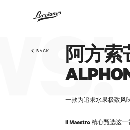
S!
阿方索
BACK
ALPHO
一款为追求水果极致风
Il Maestro
精心甄选这一