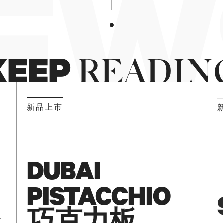
EWS
KEEP
READIN
新品上市
DUBAI
PISTACCHIO