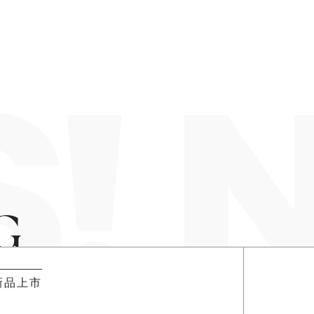
! 
G
新品上市