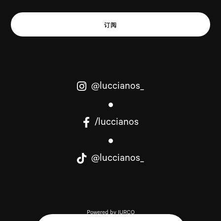
订阅
@luccianos_
/luccianos
@luccianos_
Powered by IURCO