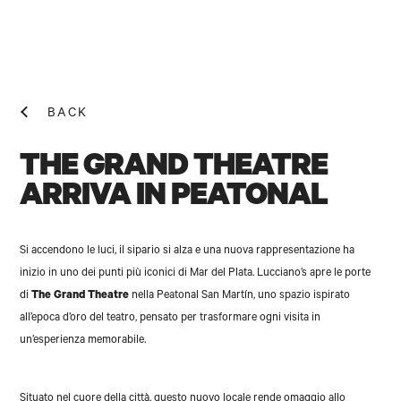
BACK
THE GRAND THEATRE
ARRIVA IN PEATONAL
NEWS! N
Si accendono le luci, il sipario si alza e una nuova rappresentazione ha
inizio in uno dei punti più iconici di Mar del Plata. Lucciano’s apre le porte
di
The Grand Theatre
nella Peatonal San Martín, uno spazio ispirato
all’epoca d’oro del teatro, pensato per trasformare ogni visita in
un’esperienza memorabile.
Situato nel cuore della città, questo nuovo locale rende omaggio allo