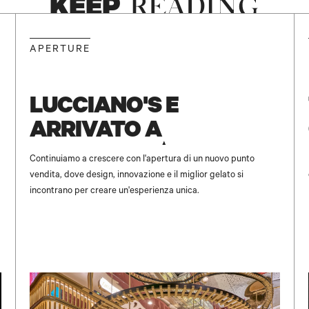
KEEP
READING
NEW
APERTURE
LUCCIANO'S È
ARRIVATO A
UNICENTER ✨
Continuiamo a crescere con l'apertura di un nuovo punto
vendita, dove design, innovazione e il miglior gelato si
incontrano per creare un'esperienza unica.