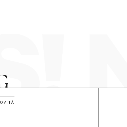
! 
G
OVITÀ