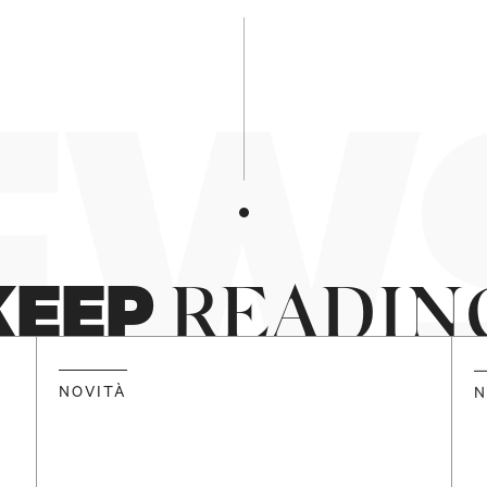
NOME E COGNOME
EWS
POSTA ELETTRONICA
TORNA IN CIMA
KEEP
READIN
SOTTOSCRIVI
NOVITÀ
N