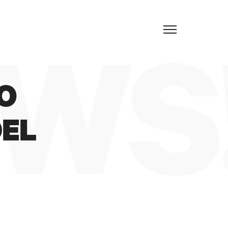
IT
WS
UO
DEL