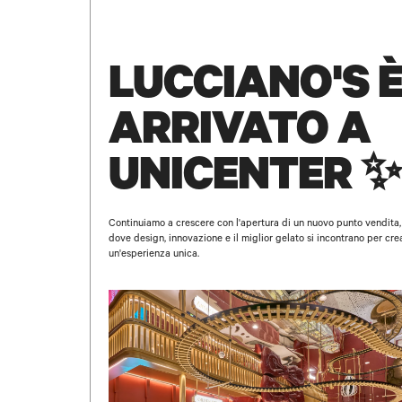
LUCCIANO'S 
ARRIVATO A
UNICENTER ✨
Continuiamo a crescere con l'apertura di un nuovo punto vendita,
dove design, innovazione e il miglior gelato si incontrano per cre
un'esperienza unica.