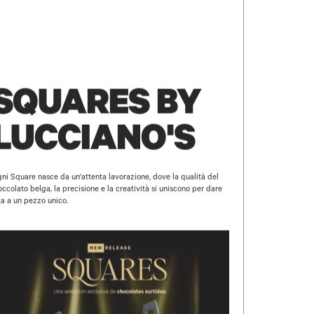
SQUARES BY
LUCCIANO'S
ni Square nasce da un'attenta lavorazione, dove la qualità del
occolato belga, la precisione e la creatività si uniscono per dare
ta a un pezzo unico.