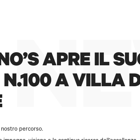
#ILMAESTRODELGELATO
 NE
NO’S APRE IL S
N.100 A VILLA 
E
 nostro percorso.