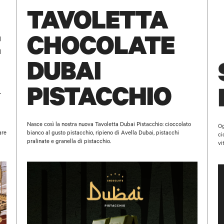
TAVOLETTA
È
CHOCOLATE
DUBAI
PISTACCHIO
Nasce così la nostra nuova Tavoletta Dubai Pistacchio: cioccolato
Og
are
bianco al gusto pistacchio, ripieno di Avella Dubai, pistacchi
ci
pralinate e granella di pistacchio.
vi