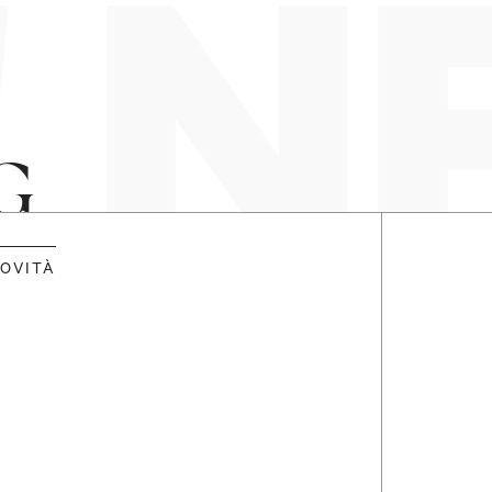
 N
G
OVITÀ