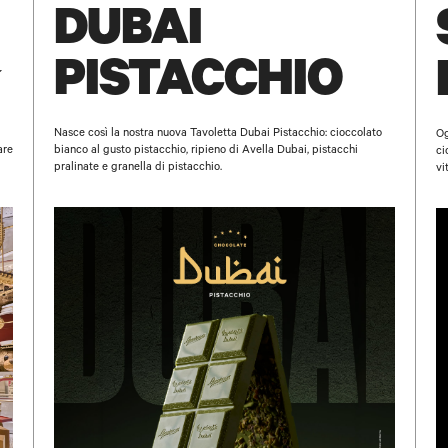
DUBAI
PISTACCHIO
Nasce così la nostra nuova Tavoletta Dubai Pistacchio: cioccolato
Og
are
bianco al gusto pistacchio, ripieno di Avella Dubai, pistacchi
ci
pralinate e granella di pistacchio.
vi
NOME E COGNOME
POSTA ELETTRONICA
TORNA IN CIMA
SOTTOSCRIVI