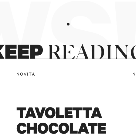
S!
KEEP
READIN
NOVITÀ
N
TAVOLETTA
È
CHOCOLATE