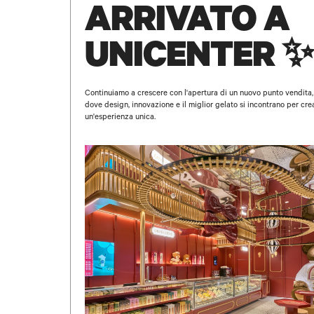
ARRIVATO A
UNICENTER ✨
Continuiamo a crescere con l'apertura di un nuovo punto vendita,
dove design, innovazione e il miglior gelato si incontrano per cre
un'esperienza unica.