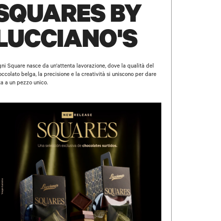
SQUARES BY
LUCCIANO'S
ni Square nasce da un'attenta lavorazione, dove la qualità del
occolato belga, la precisione e la creatività si uniscono per dare
ta a un pezzo unico.