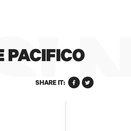
#ILMAESTRODELGELATO
! 
E PACIFICO
SHARE IT: